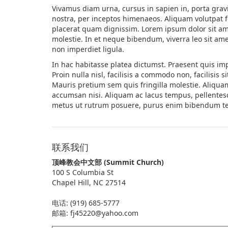
Vivamus diam urna, cursus in sapien in, porta gravid
nostra, per inceptos himenaeos. Aliquam volutpat fel
placerat quam dignissim. Lorem ipsum dolor sit amet
molestie. In et neque bibendum, viverra leo sit a
non imperdiet ligula.
In hac habitasse platea dictumst. Praesent quis impe
Proin nulla nisl, facilisis a commodo non, facilisi
Mauris pretium sem quis fringilla molestie. Aliq
accumsan nisi. Aliquam ac lacus tempus, pellentesqu
metus ut rutrum posuere, purus enim bibendum tellu
联系我们
顶峰教会中文部 (Summit Church)
100 S Columbia St
Chapel Hill, NC 27514
电话: (919) 685-5777
邮箱: fj45220@yahoo.com