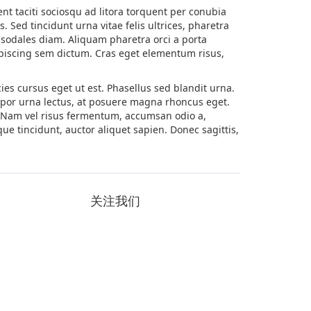
ent taciti sociosqu ad litora torquent per conubia
 Sed tincidunt urna vitae felis ultrices, pharetra
e sodales diam. Aliquam pharetra orci a porta
piscing sem dictum. Cras eget elementum risus,
cies cursus eget ut est. Phasellus sed blandit urna.
empor urna lectus, at posuere magna rhoncus eget.
 Nam vel risus fermentum, accumsan odio a,
ue tincidunt, auctor aliquet sapien. Donec sagittis,
关注我们