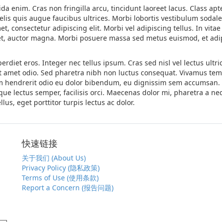
a enim. Cras non fringilla arcu, tincidunt laoreet lacus. Class apt
is quis augue faucibus ultrices. Morbi lobortis vestibulum sodales.
, consectetur adipiscing elit. Morbi vel adipiscing tellus. In vita
met, auctor magna. Morbi posuere massa sed metus euismod, et adi
rdiet eros. Integer nec tellus ipsum. Cras sed nisl vel lectus ultri
s sit amet odio. Sed pharetra nibh non luctus consequat. Vivamus t
uam hendrerit odio eu dolor bibendum, eu dignissim sem accumsan.
e lectus semper, facilisis orci. Maecenas dolor mi, pharetra a neq
s, eget porttitor turpis lectus ac dolor.
快速链接
关于我们 (About Us)
Privacy Policy (隐私政策)
Terms of Use (使用条款)
Report a Concern (报告问题)